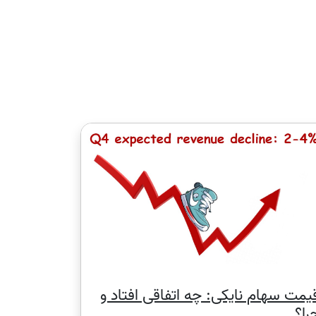
حداقل کارمزد برای یک معامله برای NetTradeX و MT4 برابر است با 1 از ارز مظنه، به غیر از سهام چین با حداقل کارمزد 8 HKD و سهام ژاپن با حداقل کارمزد 100 JPY و
سهام کانادا با حداقل کارمزد 1.5 CAD. حداقل کارمزد برای MT5 توسط ارز موجودی حساب تعیین می شود - 1USD/1EUR/100 JPY (برای سهام ایالات متحده فقط
یمت سهام نایکی: چه اتفاقی افتاد و
را؟