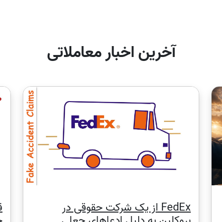
سهام دریافت می کنند.
 سهام قراردادهای CFD سهام
".
آخرین اخبار معاملاتی
FedEx از یک شرکت حقوقی در
ق
بروکلین به دلیل ادعاهای جعلی
چ