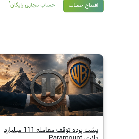
افرادی که دارای معاملات خرید (موقعیت های لانگ) در CFD هستند یک تعدیل سود سهام برابر با مبلغ پرداخت سود 
حساب مجازی رایگان
افتتاح حساب
جزئیات بیشتر در صفحۀ مربوط به "
تاریخ های سود
1USD)
پشت پرده توقف معامله 111 میلیارد
دلاری Paramount