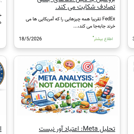
تصادف شکایت می‌ کند.
خ
FedEx تقریبا همه چیزهایی را که آمریکایی‌ ها می
در 31 م
‌خرند جابه‌جا می‌ کند،...
18/5/2026
اطلاع بیشتر
تحلیل Meta: اعتیاد آور نیست
از tGPT