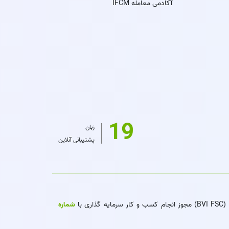
آکادمی معامله IFCM
19
زبان
پشتیبانی آنلاین
شماره