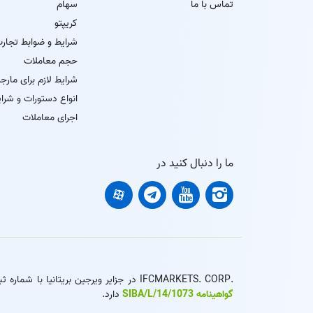
تماس با ما
سهام
کریپتو
شرایط و ضوابط تجار
حجم معاملات
شرایط لازم برای مارج
انواع دستورات و شرای
اجرای معاملات
ما را دنبال کنید در
.IFCMARKETS. CORP در جزایر ویرجین بریتانیا با شماره ثبت 669838 تاسیس شده است و از کمیسیون خدمات مالی جزایر ویرجین بریتانیا (BVI FSC) مجوز انجام کسب و کار سرمایه گذاری با
گواهینامه SIBA/L/14/1073
دارد.