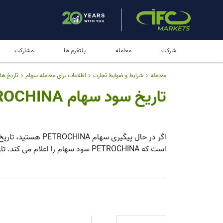
شرکت
معامله
پلتفرم ها
مشارکت
معامله
شرایط و ضوابط تجارت
اطلاعات برای معامله سهام
تاریخ ه
تاریخ سود سهام PETROCHINA
اگر در حال پیگیری سهام PETROCHINA هستید، تاریخ سود سهام
است که PETROCHINA سود سهام را اعلام می کند. تاریخ بدون سود بسیار مهم است، باید قبل از این تاریخ مالک سهام باشید تا سود دریافت کنید.
کند.
تاریخ سود سهام 0857