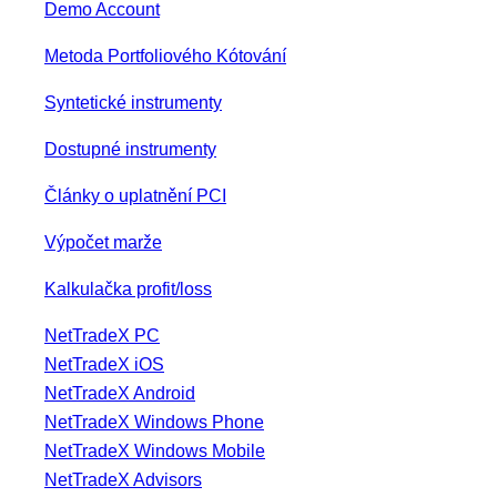
Demo Account
Metoda Portfoliového Kótování
Syntetické instrumenty
Dostupné instrumenty
Články o uplatnění PCI
Výpočet marže
Kalkulačka profit/loss
NetTradeX PC
NetTradeX iOS
NetTradeX Android
NetTradeX Windows Phone
NetTradeX Windows Mobile
NetTradeX Advisors