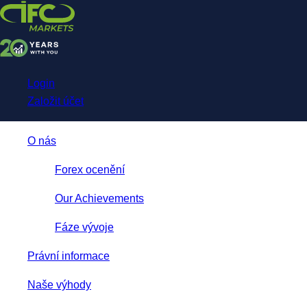
NetTradeX for IFC Markets
Trading App
Login
Založit účet
O nás
Forex ocenění
Our Achievements
Fáze vývoje
Právní informace
Naše výhody