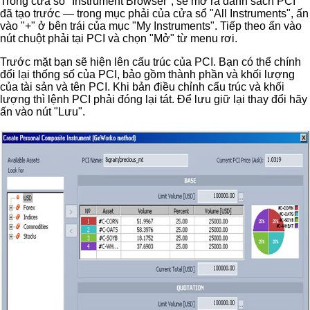
Trong cửa sổ "Instrument Browser", sẽ mở ra danh sách PCI
đã tạo trước — trong mục phải của cửa sổ "All Instruments", ấn
vào "+" ở bên trái của mục "My Instruments". Tiếp theo ấn vào
nút chuột phải tại PCI và chọn "Mở" từ menu rơi.
Trước mặt bạn sẽ hiện lên cấu trúc của PCI. Bạn có thể chính
đổi lại thống số của PCI, bảo gồm thành phần và khối lượng
của tài sản và tên PCI. Khi bản điều chỉnh cẩu trúc và khối
lượng thì lệnh PCI phải đóng lại tát. Để lưu giữ lại thay đổi hãy
ấn vào nút "Lưu".