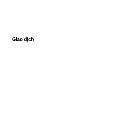
Giải thường Forex
Các mẫu trực tuyến
Địa chỉ liên lạc
Giao dịch
Forex
Kim loại quý
Indices
Cổ phiếu
Tiền điện tử
Tài khoản và điều kiện
Khối lượng giao dịch