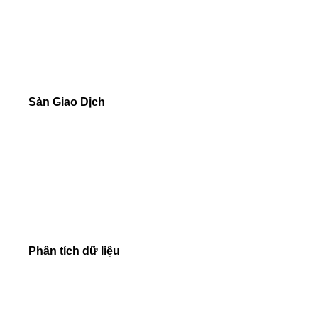
Yêu cầu tiền đảm bảo
Loại lệnh
Trade Execution
Sàn Giao Dịch
NetTradeX
MetaTrader 4
MetaTrader 5
Chọn sàn giao dịch
Phân tích dữ liệu
Kỹ thuật
Tỷ giá online