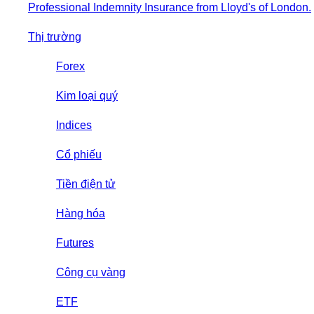
Professional Indemnity Insurance from Lloyd's of London.
Thị trường
Forex
Kim loại quý
Indices
Cổ phiếu
Tiền điện tử
Hàng hóa
Futures
Công cụ vàng
ETF