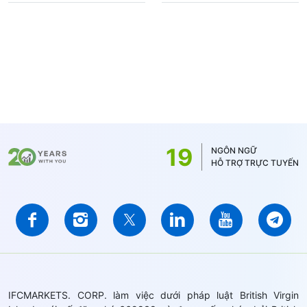
19
NGÔN NGỮ
HỖ TRỢ TRỰC TUYẾN
IFCMARKETS. CORP. làm việc dưới pháp luật British Virgin