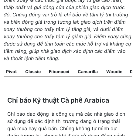
Điểm xoay là các mức giá được lấy từ giá cao nhất,
thấp nhất và giá đóng cửa của phiên giao dịch trước
đó. Chúng đóng vai trò là chỉ báo về tâm lý thị trường
và biến động giá trong tương lai: giao dịch trên điểm
xoay thường cho thấy tâm lý tăng giá, và dưới điểm
xoay thường cho thấy tâm lý giảm giá. Điểm xoay cũng
được sử dụng để tính toán các mức hỗ trợ và kháng cự
tiềm năng, giúp nhà giao dịch xác định các điểm vào
và thoát lệnh tiềm năng.
Pivot
Classic
Fibonacci
Camarilla
Woodie
D
Chỉ báo Kỹ thuật Cà phê Arabica
Chỉ báo dao động là công cụ mà các nhà giao dịch
sử dụng để xác định thị trường đang ở trạng thái
quá mua hay quá bán. Chúng không tự mình dự
đoán tương lai, nhưng khi được sử dụng đúng cách