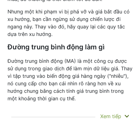
Nhưng một khi phạm vi bị phá vỡ và giá bắt đầu có
xu hướng, bạn cần ngừng sử dụng chiến lược đi
ngang này. Thay vào đó, hãy quay lại các quy tắc
dựa trên xu hướng.
Đường trung bình động làm gì
Đường trung bình động (MA) là một công cụ được
sử dụng trong giao dịch để làm mịn dữ liệu giá. Thay
vì tập trung vào biến động giá hàng ngày ("nhiễu"),
nó cung cấp cho bạn cái nhìn rõ ràng hơn về xu
hướng chung bằng cách tính giá trung bình trong
một khoảng thời gian cụ thể.
Chỉ báo này không dự đoán giá sẽ đi về đâu
Xem tiếp
tiếp theo—nó chỉ giúp bạn thấy rõ hơn những
gì đã xảy ra. Đó là lý do tại sao nó được gọi là
chỉ báo trễ. Nó thường được sử dụng để xác