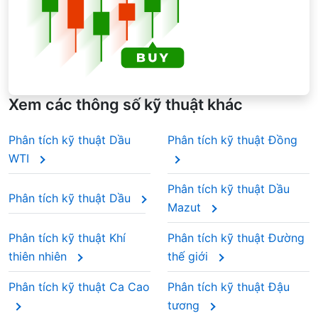
trọng số theo thời gian. Điều này giúp giá gần
đây được chú trọng hơn nhưng vẫn giữ giá cũ
ở mức nền. Khi phân tích đường trung bình
động của Cà phê Arabica trong mùa báo cáo
thu nhập, các nhà giao dịch thường dựa vào
EMA để phát hiện sự thay đổi động lượng
nhanh hơn.
Xem các thông số kỹ thuật khác
Phân tích kỹ thuật Dầu
Phân tích kỹ thuật Đồng
WTI
Phân tích kỹ thuật Dầu
Phân tích kỹ thuật Dầu
Mazut
Phân tích kỹ thuật Khí
Phân tích kỹ thuật Đường
thiên nhiên
thế giới
Phân tích kỹ thuật Ca Cao
Phân tích kỹ thuật Đậu
tương