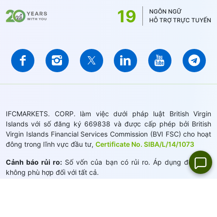
19
NGÔN NGỮ
HỖ TRỢ TRỰC TUYẾN
IFCMARKETS. CORP. làm việc dưới pháp luật British Virgin
Islands với số đăng ký 669838 và được cấp phép bởi British
Virgin Islands Financial Services Commission (BVI FSC) cho hoạt
đông trong lĩnh vực đầu tư,
Certificate No. SIBA/L/14/1073
Cảnh báo rủi ro:
Số vốn của bạn có rủi ro. Áp dụng đòn bảy
không phù hợp đối với tất cả.
IFCMARKETS. CORP. không cung cấp dịch vụ cho khách hàng ở
Hoa Kỳ, BVI và Nga.