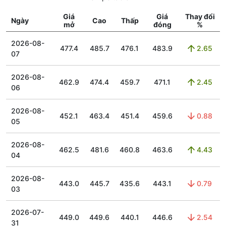
Giá
Giá
Thay đổi
Ngày
Cao
Thấp
mở
đóng
%
2026-08-
477.4
485.7
476.1
483.9
2.65
07
2026-08-
462.9
474.4
459.7
471.1
2.45
06
2026-08-
452.1
463.4
451.4
459.6
0.88
05
2026-08-
462.5
481.6
460.8
463.6
4.43
04
2026-08-
443.0
445.7
435.6
443.1
0.79
03
2026-07-
449.0
449.6
440.1
446.6
2.54
31