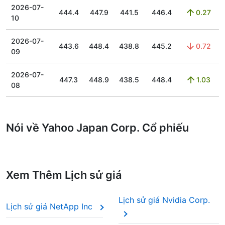
2026-07-
444.4
447.9
441.5
446.4
0.27
10
2026-07-
443.6
448.4
438.8
445.2
0.72
09
2026-07-
447.3
448.9
438.5
448.4
1.03
08
Nói về Yahoo Japan Corp. Cổ phiếu
Xem Thêm Lịch sử giá
Lịch sử giá Nvidia Corp.
Lịch sử giá NetApp Inc