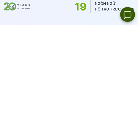
19
NGÔN NGỮ
HỖ TRỢ TRỰC TUYẾN
IFCMARKETS. CORP. làm việc dưới pháp luật British Virgin
Islands với số đăng ký 669838 và được cấp phép bởi British
Virgin Islands Financial Services Commission (BVI FSC) cho hoạt
đông trong lĩnh vực đầu tư,
Certificate No. SIBA/L/14/1073
Cảnh báo rủi ro:
Số vốn của bạn có rủi ro. Áp dụng đòn bảy
không phù hợp đối với tất cả.
IFCMARKETS. CORP. không cung cấp dịch vụ cho khách hàng ở
Hoa Kỳ, BVI và Nga.
Bản đồ Site:
Sitemap