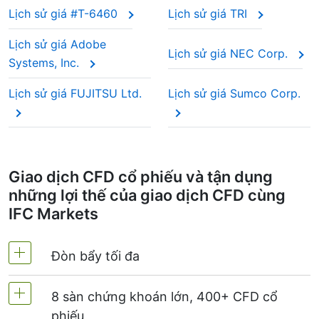
Lịch sử giá #T-6460
Lịch sử giá TRI
Lịch sử giá Adobe
Lịch sử giá NEC Corp.
Systems, Inc.
Lịch sử giá FUJITSU Ltd.
Lịch sử giá Sumco Corp.
Giao dịch CFD cổ phiếu và tận dụng
những lợi thế của giao dịch CFD cùng
IFC Markets
Đòn bẩy tối đa
8 sàn chứng khoán lớn, 400+ CFD cổ
MetaTrader4 & MetaTrader5 - 1:20 (kí quỹ 5%)
phiếu