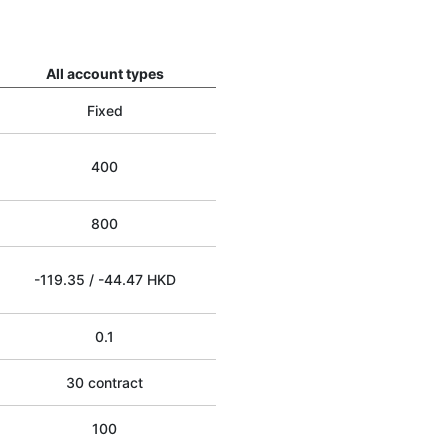
All account types
Fixed
400
800
-119.35
/
-44.47
HKD
0.1
30 contract
100