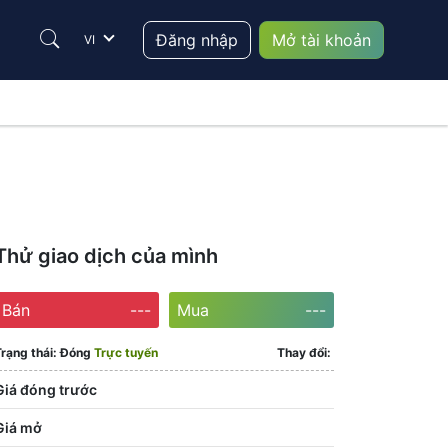
Đăng nhập
Mở tài khoản
VI
Thử giao dịch của mình
Bán
---
Mua
---
rạng thái:
Đóng
Trực tuyến
Thay đổi:
Giá đóng trước
Giá mở