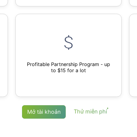
Profitable Partnership Program - up
to $15 for a lot
Thử miễn phí
Mở tài khoản