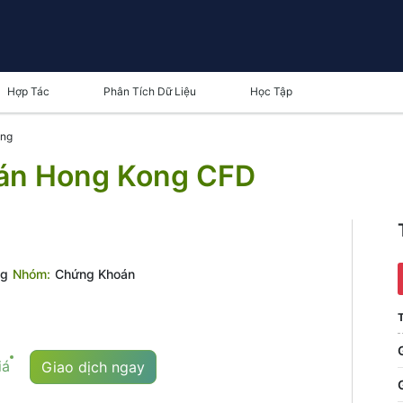
Hợp Tác
Phân Tích Dữ Liệu
Học Tập
eng
oán Hong Kong CFD
ng
Nhóm:
Chứng Khoán
T
iá
Giao dịch ngay